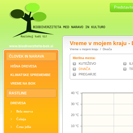
Predstavit
Vreme v mojem kraju - 
Vreme v mojem kraju
/ Divača
ČLOVEK IN NARAVA
Merilna mesta:
KUTEŽEVO
IL
HIŠNA DREVESA
DIVAČA
TR
PREGARJE
KLIMATSKE SPREMEMBE
VREME NA BOK
RASTLINE
40 °C
DREVESA
30 °C
Bela murva
20 °C
Češnja
10 °C
Črna jelša