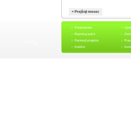
< Prejšnji mesec
Predstavitev
Upo
Raziskuj tudi ti
Zeml
Partnerji projekta
Prav
Kolofon
Kont