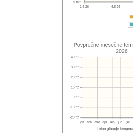
0 mm
1.8.26
6.8.26
Povprečne mesečne temp
2026
40 °C
30 °C
20 °C
10 °C
0 °C
-10 °C
-20 °C
jan
feb
mar
apr
maj
jun
jul
Letno gibanje tempera