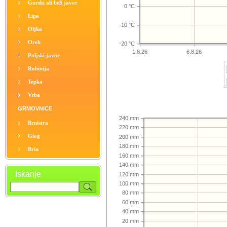
Gorski ali beli javor
0 °C
Lipa
-10 °C
Oljka
Oreh
-20 °C
1.8.26
6.8.26
Poljski javor
Robinija
Tepka
Vrba
GRMOVNICE
240 mm
Brnistra
220 mm
Glog
200 mm
180 mm
Brin
160 mm
140 mm
Iskanje
120 mm
100 mm
80 mm
60 mm
40 mm
20 mm